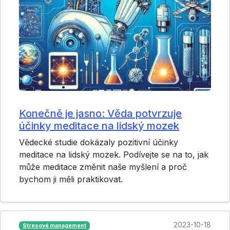
Konečně je jasno: Věda potvrzuje
účinky meditace na lidský mozek
Vědecké studie dokázaly pozitivní účinky
meditace na lidský mozek. Podívejte se na to, jak
může meditace změnit naše myšlení a proč
bychom ji měli praktikovat.
2023-10-18
Stresové management