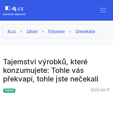
4j
.cz
konečně odpověď
4j.cz
Zdraví
Potraviny
Chemikálie
Tajemství výrobků, které
konzumujete: Tohle vás
překvapí, tohle jste nečekali
2023-04-17
Zdraví