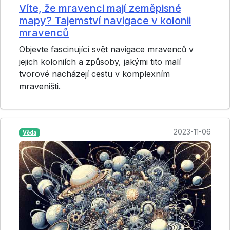
Víte, že mravenci mají zeměpisné
mapy? Tajemství navigace v kolonii
mravenců
Objevte fascinující svět navigace mravenců v
jejich koloniích a způsoby, jakými tito malí
tvorové nacházejí cestu v komplexním
mraveništi.
2023-11-06
Věda