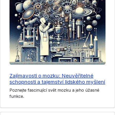
Zajímavosti o mozku: Neuvěřitelné
schopnosti a tajemství lidského myšlení
Poznejte fascinující svět mozku a jeho úžasné
funkce.