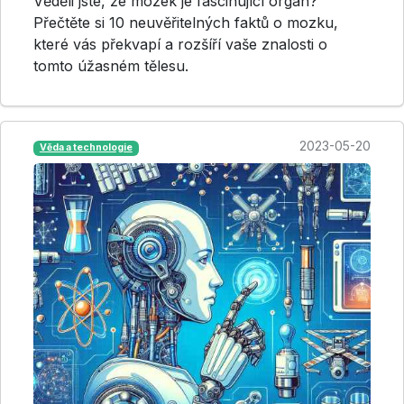
Věděli jste, že mozek je fascinující orgán?
Přečtěte si 10 neuvěřitelných faktů o mozku,
které vás překvapí a rozšíří vaše znalosti o
tomto úžasném tělesu.
2023-05-20
Věda a technologie