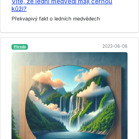
Víte, že lední medvědi mají černou
kůži?
Překvapivý fakt o ledních medvědech
2023-08-08
Příroda