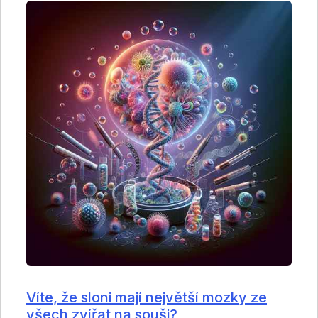
Víte, že sloni mají největší mozky ze
všech zvířat na souši?