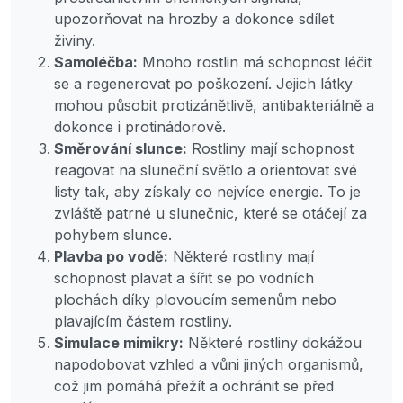
upozorňovat na hrozby a dokonce sdílet
živiny.
Samoléčba:
Mnoho rostlin má schopnost léčit
se a regenerovat po poškození. Jejich látky
mohou působit protizánětlivě, antibakteriálně a
dokonce i protinádorově.
Směrování slunce:
Rostliny mají schopnost
reagovat na sluneční světlo a orientovat své
listy tak, aby získaly co nejvíce energie. To je
zvláště patrné u slunečnic, které se otáčejí za
pohybem slunce.
Plavba po vodě:
Některé rostliny mají
schopnost plavat a šířit se po vodních
plochách díky plovoucím semenům nebo
plavajícím částem rostliny.
Simulace mimikry:
Některé rostliny dokážou
napodobovat vzhled a vůni jiných organismů,
což jim pomáhá přežít a ochránit se před