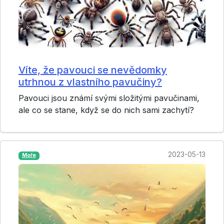
Víte, že pavouci se nevědomky
utrhnou z vlastního pavučiny?
Pavouci jsou známí svými složitými pavučinami,
ale co se stane, když se do nich sami zachytí?
2023-05-13
Moře