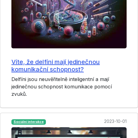
Víte, že delfíni mají jedinečnou
komunikační schopnost?
Delfíni jsou neuvěřitelně inteligentní a mají
jedinečnou schopnost komunikace pomocí
zvuků.
2023-10-01
Sociální interakce