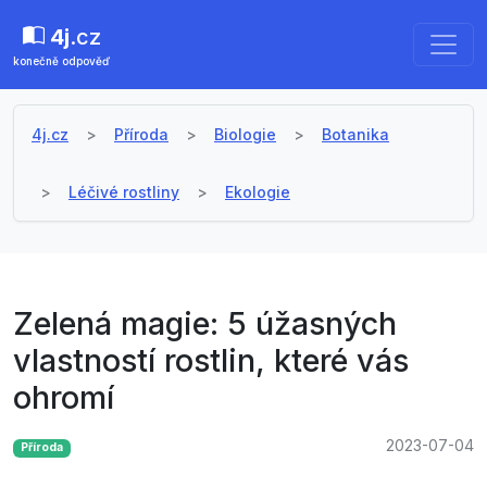
4j
.cz
konečně odpověď
4j.cz
Příroda
Biologie
Botanika
Léčivé rostliny
Ekologie
Zelená magie: 5 úžasných
vlastností rostlin, které vás
ohromí
2023-07-04
Příroda