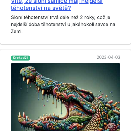
Víte, že sloní samice mají nejdelší
těhotenství na světě?
Sloní těhotenství trvá déle než 2 roky, což je
nejdelší doba těhotenství u jakéhokoli savce na
Zemi.
2023-04-03
Krokodýli