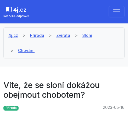
4j
.cz
konečně odpověď
4j.cz
Příroda
Zvířata
Sloni
Chování
Víte, že se sloni dokážou
obejmout chobotem?
2023-05-16
Příroda