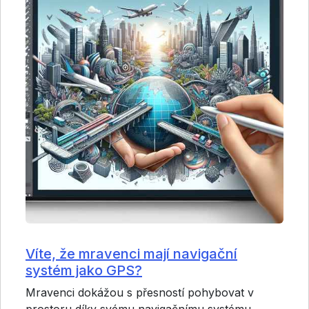
Víte, že mravenci mají navigační
systém jako GPS?
Mravenci dokážou s přesností pohybovat v
prostoru díky svému navigačnímu systému.