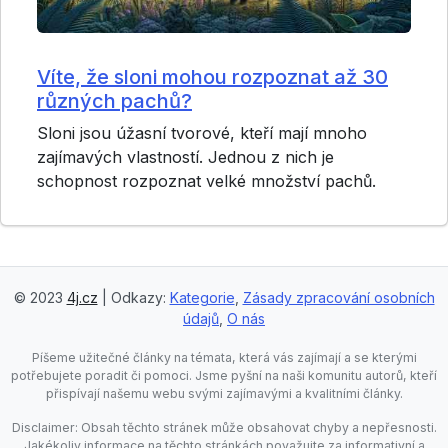
Víte, že sloni mohou rozpoznat až 30
různých pachů?
Sloni jsou úžasní tvorové, kteří mají mnoho
zajímavých vlastností. Jednou z nich je
schopnost rozpoznat velké množství pachů.
© 2023
4j.cz
| Odkazy:
Kategorie
,
Zásady zpracování osobních
údajů
,
O nás
Píšeme užitečné články na témata, která vás zajímají a se kterými
potřebujete poradit či pomoci. Jsme pyšní na naši komunitu autorů, kteří
přispívají našemu webu svými zajímavými a kvalitními články.
Disclaimer: Obsah těchto stránek může obsahovat chyby a nepřesnosti.
Jakékoliv informace na těchto stránkách považujte za informativní a