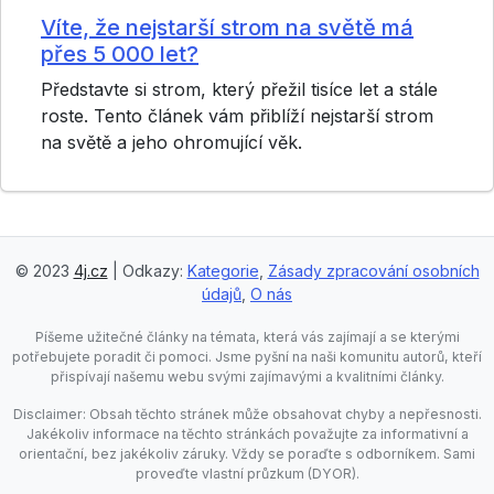
Víte, že nejstarší strom na světě má
přes 5 000 let?
Představte si strom, který přežil tisíce let a stále
roste. Tento článek vám přiblíží nejstarší strom
na světě a jeho ohromující věk.
© 2023
4j.cz
| Odkazy:
Kategorie
,
Zásady zpracování osobních
údajů
,
O nás
Píšeme užitečné články na témata, která vás zajímají a se kterými
potřebujete poradit či pomoci. Jsme pyšní na naši komunitu autorů, kteří
přispívají našemu webu svými zajímavými a kvalitními články.
Disclaimer: Obsah těchto stránek může obsahovat chyby a nepřesnosti.
Jakékoliv informace na těchto stránkách považujte za informativní a
orientační, bez jakékoliv záruky. Vždy se poraďte s odborníkem. Sami
proveďte vlastní průzkum (DYOR).