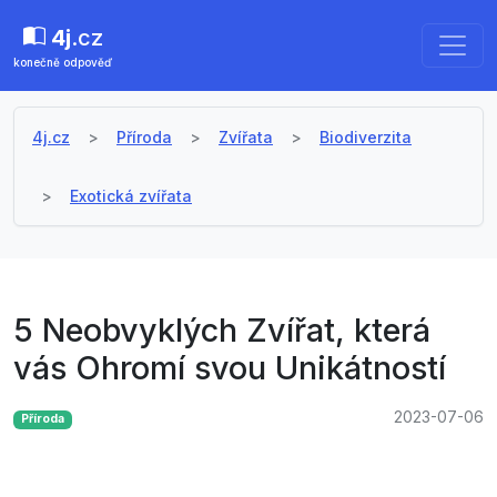
4j
.cz
konečně odpověď
4j.cz
Příroda
Zvířata
Biodiverzita
Exotická zvířata
5 Neobvyklých Zvířat, která
vás Ohromí svou Unikátností
2023-07-06
Příroda