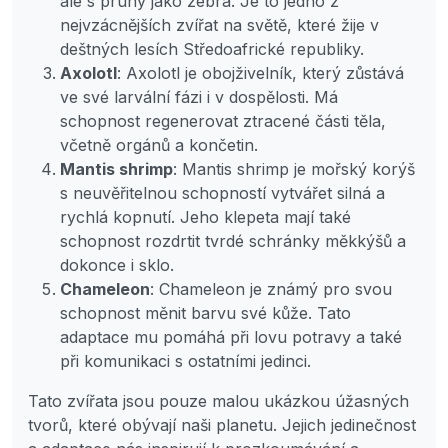
ale s pruhy jako zebra. Je to jedno z
nejvzácnějších zvířat na světě, které žije v
deštných lesích Středoafrické republiky.
Axolotl
: Axolotl je obojživelník, který zůstává
ve své larvální fázi i v dospělosti. Má
schopnost regenerovat ztracené části těla,
včetně orgánů a končetin.
Mantis shrimp
: Mantis shrimp je mořský korýš
s neuvěřitelnou schopností vytvářet silná a
rychlá kopnutí. Jeho klepeta mají také
schopnost rozdrtit tvrdé schránky měkkýšů a
dokonce i sklo.
Chameleon
: Chameleon je známý pro svou
schopnost měnit barvu své kůže. Tato
adaptace mu pomáhá při lovu potravy a také
při komunikaci s ostatními jedinci.
Tato zvířata jsou pouze malou ukázkou úžasných
tvorů, které obývají naši planetu. Jejich jedinečnost