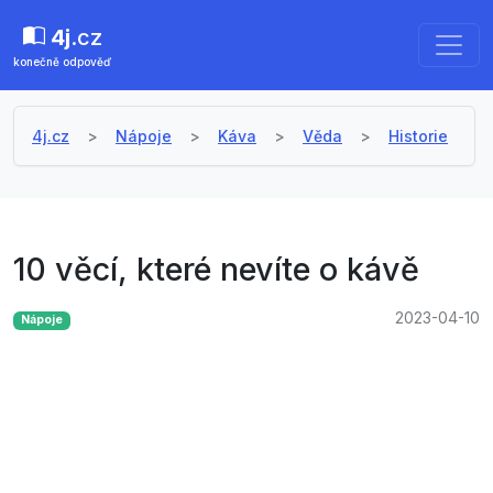
4j
.cz
konečně odpověď
4j.cz
Nápoje
Káva
Věda
Historie
10 věcí, které nevíte o kávě
2023-04-10
Nápoje