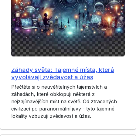
Záhady světa: Tajemné místa, která
vyvolávají zvědavost a úžas
Přečtěte si o neuvěřitelných tajemstvích a
záhadách, které obklopují některá z
nejzajímavějších míst na světě. Od ztracených
civilizací po paranormální jevy - tyto tajemné
lokality vzbuzují zvědavost a úžas.