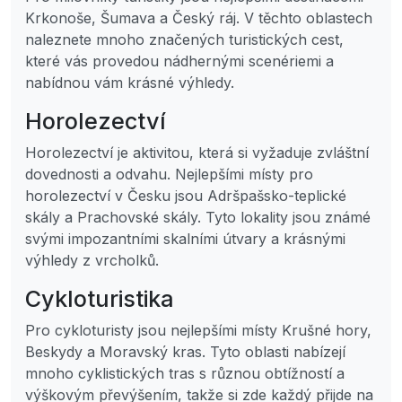
Krkonoše, Šumava a Český ráj. V těchto oblastech
naleznete mnoho značených turistických cest,
které vás provedou nádhernými scenériemi a
nabídnou vám krásné výhledy.
Horolezectví
Horolezectví je aktivitou, která si vyžaduje zvláštní
dovednosti a odvahu. Nejlepšími místy pro
horolezectví v Česku jsou Adršpašsko-teplické
skály a Prachovské skály. Tyto lokality jsou známé
svými impozantními skalními útvary a krásnými
výhledy z vrcholků.
Cykloturistika
Pro cykloturisty jsou nejlepšími místy Krušné hory,
Beskydy a Moravský kras. Tyto oblasti nabízejí
mnoho cyklistických tras s různou obtížností a
výškovým převýšením, takže si zde každý přijde na