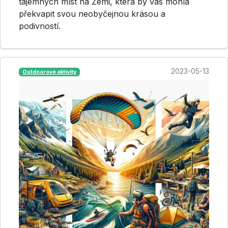
tajemných míst na Zemi, která by vás mohla
překvapit svou neobyčejnou krásou a
podivností.
2023-05-13
Outdoorové aktivity