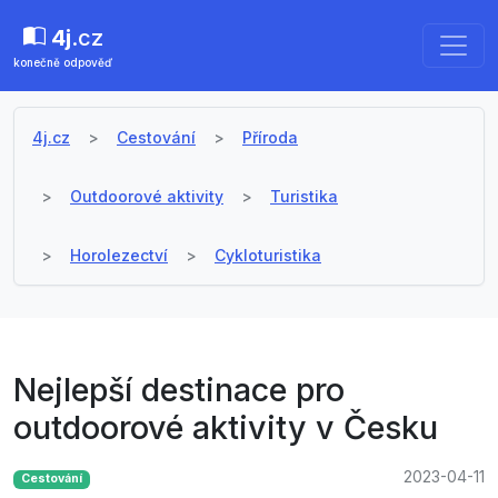
4j
.cz
konečně odpověď
4j.cz
Cestování
Příroda
Outdoorové aktivity
Turistika
Horolezectví
Cykloturistika
Nejlepší destinace pro
outdoorové aktivity v Česku
2023-04-11
Cestování