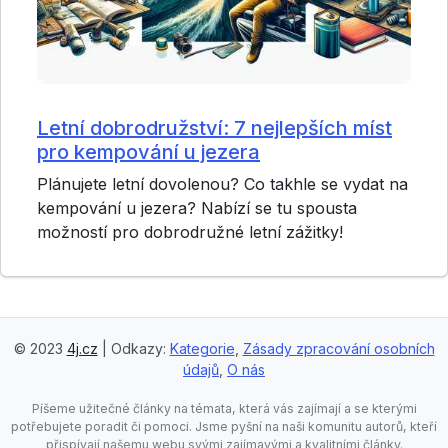
Letní dobrodružství: 7 nejlepších míst
pro kempování u jezera
Plánujete letní dovolenou? Co takhle se vydat na
kempování u jezera? Nabízí se tu spousta
možností pro dobrodružné letní zážitky!
© 2023
4j.cz
| Odkazy:
Kategorie
,
Zásady zpracování osobních
údajů
,
O nás
Píšeme užitečné články na témata, která vás zajímají a se kterými
potřebujete poradit či pomoci. Jsme pyšní na naši komunitu autorů, kteří
přispívají našemu webu svými zajímavými a kvalitními články.