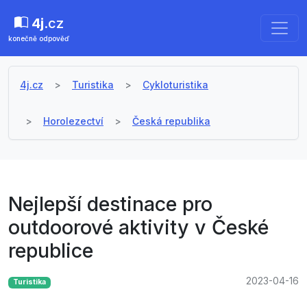
4j
.cz
konečně odpověď
4j.cz
Turistika
Cykloturistika
Horolezectví
Česká republika
Nejlepší destinace pro
outdoorové aktivity v České
republice
2023-04-16
Turistika