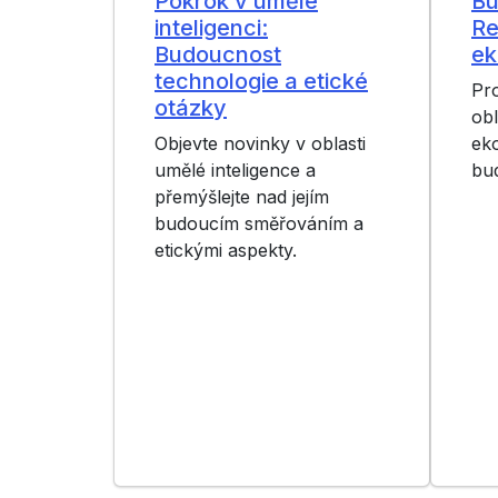
Pokrok v umělé
Bu
inteligenci:
Re
Budoucnost
ek
technologie a etické
Pr
otázky
obl
Objevte novinky v oblasti
eko
umělé inteligence a
bu
přemýšlejte nad jejím
budoucím směřováním a
etickými aspekty.