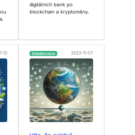
digitálních bank po
kou
blockchain a kryptoměny.
a.
1-12
2023-11-07
Globální výzvy