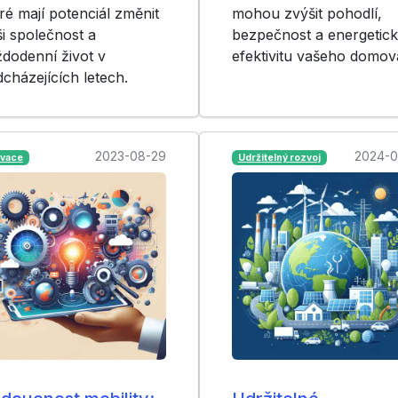
ré mají potenciál změnit
mohou zvýšit pohodlí,
i společnost a
bezpečnost a energetic
dodenní život v
efektivitu vašeho domov
cházejících letech.
2023-08-29
2024-0
ovace
Udržitelný rozvoj