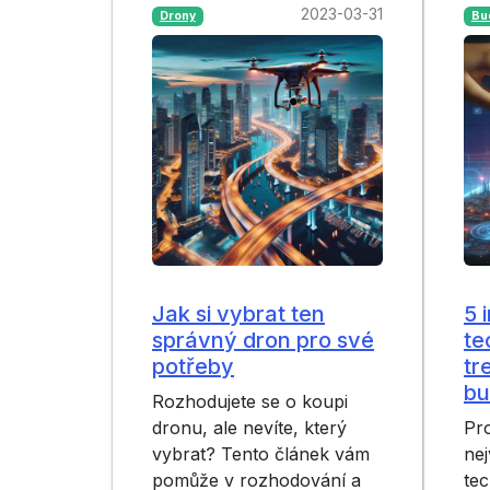
2023-03-31
Drony
Bu
Jak si vybrat ten
5 
správný dron pro své
te
potřeby
tr
bu
Rozhodujete se o koupi
dronu, ale nevíte, který
Pr
vybrat? Tento článek vám
ne
pomůže v rozhodování a
tec