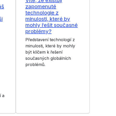
Víte, že existují
áš
zapomenuté
technologie z
ši
minulosti, které by
mohly řešit současné
problémy?
Představení technologií z
minulosti, které by mohly
být klíčem k řešení
současných globálních
problémů.
í a