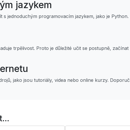
hým jazykem
čít s jednoduchým programovacím jazykem, jako je Python.
uje trpělivost. Proto je důležité učit se postupně, začína
ternetu
rojů, jako jsou tutoriály, videa nebo online kurzy. Dopor
...