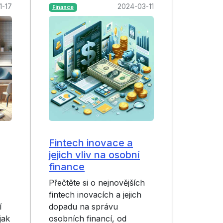
1-17
2024-03-11
Finance
Fintech inovace a
jejich vliv na osobní
finance
Přečtěte si o nejnovějších
fintech inovacích a jejich
í
dopadu na správu
jak
osobních financí, od