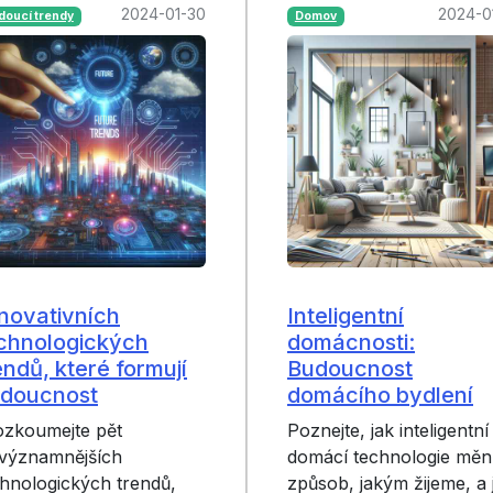
2024-01-30
2024-0
doucí trendy
Domov
inovativních
Inteligentní
chnologických
domácnosti:
endů, které formují
Budoucnost
doucnost
domácího bydlení
ozkoumejte pět
Poznejte, jak inteligentní
jvýznamnějších
domácí technologie měn
hnologických trendů,
způsob, jakým žijeme, a 