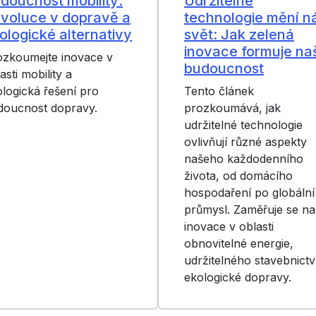
doucnost mobility:
Udržitelné
voluce v dopravě a
technologie mění n
ologické alternativy
svět: Jak zelená
inovace formuje na
ozkoumejte inovace v
budoucnost
asti mobility a
logická řešení pro
Tento článek
doucnost dopravy.
prozkoumává, jak
udržitelné technologie
ovlivňují různé aspekty
našeho každodenního
života, od domácího
hospodaření po globální
průmysl. Zaměřuje se na
inovace v oblasti
obnovitelné energie,
udržitelného stavebnictv
ekologické dopravy.