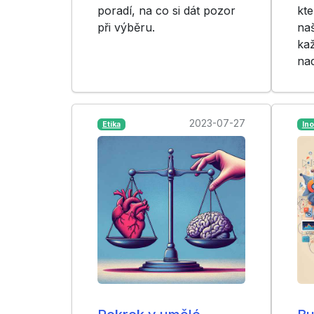
poradí, na co si dát pozor
kte
při výběru.
naš
kaž
nad
2023-07-27
Etika
In