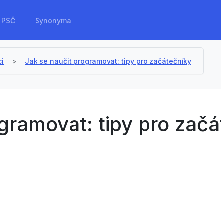
PSČ
Synonyma
ci
Jak se naučit programovat: tipy pro začátečníky
gramovat: tipy pro zač