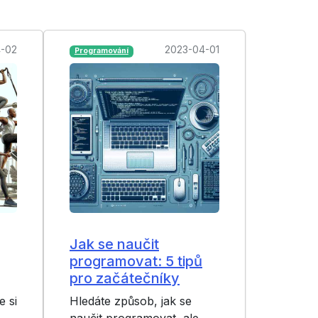
-02
2023-04-01
Programování
Jak se naučit
programovat: 5 tipů
pro začátečníky
e si
Hledáte způsob, jak se
naučit programovat, ale