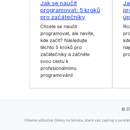
Jak se naučit
Ja
programovat: 5 kroků
pr
pro začátečníky
úp
Chcete se naučit
Roz
programovat, ale nevíte,
pro
kde začít? Následujte
kde
těchto 5 kroků pro
naj
začátečníky a začněte
pro
svou cestu k
profesionálnímu
programování!
© 2
Píšeme užitečné články na témata, která vás zajímají a se kte