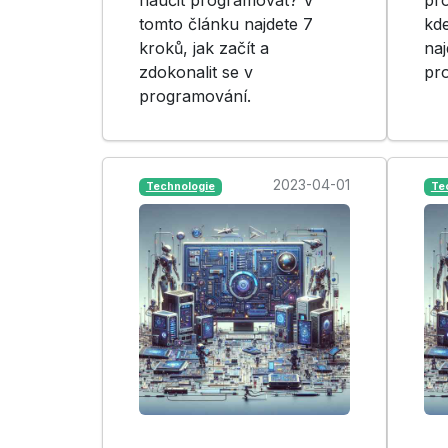
tomto článku najdete 7
kde
kroků, jak začít a
naj
zdokonalit se v
pro
programování.
2023-04-01
Technologie
Te