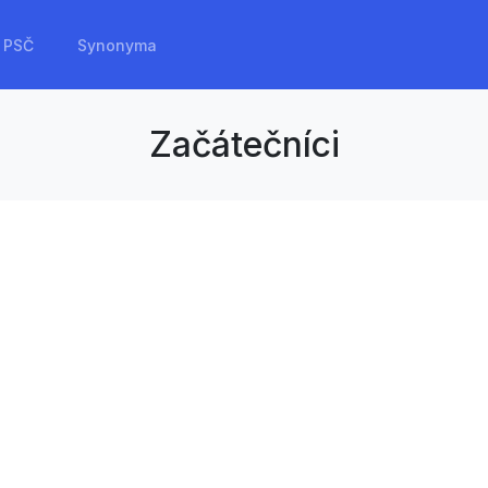
PSČ
Synonyma
Začátečníci