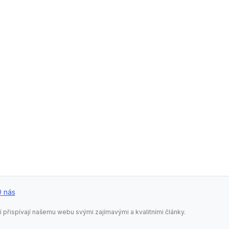
 nás
í přispívají našemu webu svými zajímavými a kvalitními články.