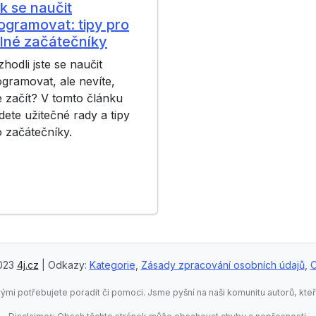
k se naučit
ogramovat: tipy pro
lné začátečníky
hodli jste se naučit
gramovat, ale nevíte,
 začít? V tomto článku
dete užitečné rady a tipy
 začátečníky.
023
4j.cz
| Odkazy:
Kategorie
,
Zásady zpracování osobních údajů
,
O
rými potřebujete poradit či pomoci. Jsme pyšní na naši komunitu autorů, kteř