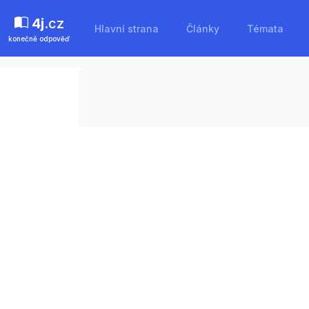
4j
.cz
Hlavní strana
Články
Témata
konečně odpověď