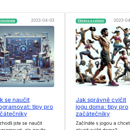
2023-04-03
2023-04
chnologie
Fitness a cvičení
k se naučit
Jak správně cvičit
ogramovat: tipy pro
jogu doma: tipy pro
čátečníky
začátečníky
hodli jste se naučit
Začínáte s jogou a chcet
gramovat, ale nevíte,
zkusit cvičit doma?