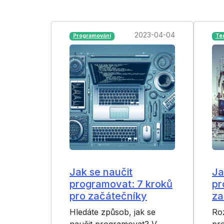
2023-04-04
Programování
Te
Jak se naučit
Ja
programovat: 7 kroků
pr
pro začátečníky
za
Hledáte způsob, jak se
Roz
naučit programovat? V
pro