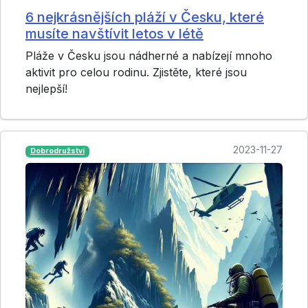
6 nejkrásnějších pláží v Česku, které
musíte navštívit letos v létě
Pláže v Česku jsou nádherné a nabízejí mnoho
aktivit pro celou rodinu. Zjistěte, které jsou
nejlepší!
2023-11-27
Dobrodružství