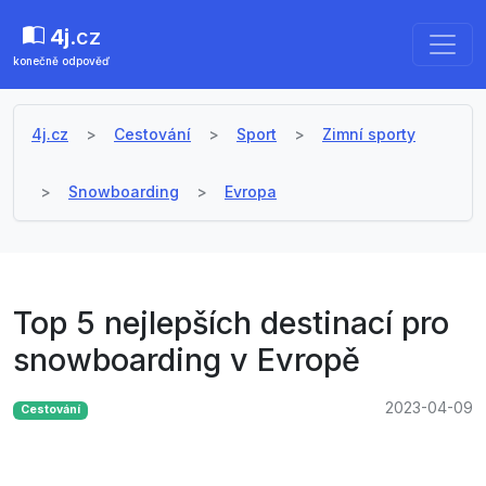
4j
.cz
konečně odpověď
4j.cz
Cestování
Sport
Zimní sporty
Snowboarding
Evropa
Top 5 nejlepších destinací pro
snowboarding v Evropě
2023-04-09
Cestování