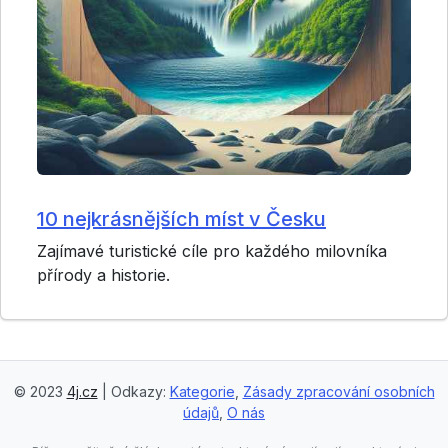
10 nejkrásnějších míst v Česku
Zajímavé turistické cíle pro každého milovníka
přírody a historie.
© 2023
4j.cz
| Odkazy:
Kategorie
,
Zásady zpracování osobních
údajů
,
O nás