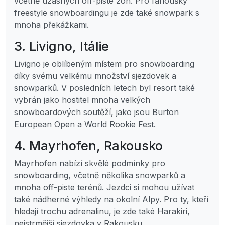
včetně úžasných off-piste zón. Pro fanoušky
freestyle snowboardingu je zde také snowpark s
mnoha překážkami.
3. Livigno, Itálie
Livigno je oblíbeným místem pro snowboarding
díky svému velkému množství sjezdovek a
snowparků. V posledních letech byl resort také
vybrán jako hostitel mnoha velkých
snowboardových soutěží, jako jsou Burton
European Open a World Rookie Fest.
4. Mayrhofen, Rakousko
Mayrhofen nabízí skvělé podmínky pro
snowboarding, včetně několika snowparků a
mnoha off-piste terénů. Jezdci si mohou užívat
také nádherné výhledy na okolní Alpy. Pro ty, kteří
hledají trochu adrenalinu, je zde také Harakiri,
nejstrmější sjezdovka v Rakousku.