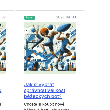
-07
2023-04-03
Sport
Jak si vybrat
k
správnou velikost
běžeckých bot?
s
Chcete si koupit nové
běžecké boty, ale nevíte,