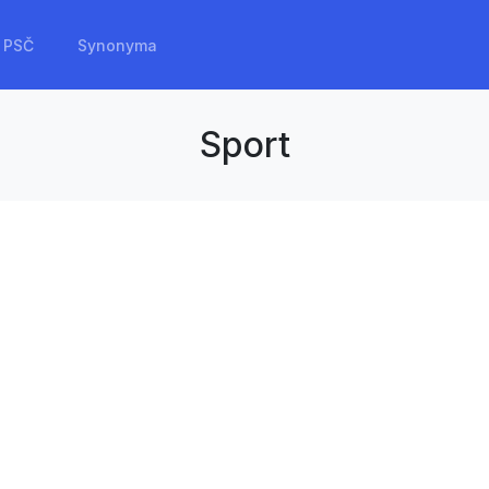
PSČ
Synonyma
Sport