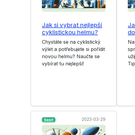
Jak si vybrat nejlepší
Ja
cyklistickou helmu?
do
Chystáte se na cyklistický
Nau
výlet a potřebujete si pořídit
sp
novou helmu? Naučte se
uži
vybírat tu nejlepší!
Tip
2023-03-29
Sport