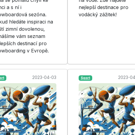
ci a s ní i
nejlepší destinace pro
owboardová sezóna.
vodácký zážitek!
ud hledáte inspiraci na
ští zimní dovolenou,
inášíme vám seznam
lepších destinací pro
owboarding v Evropě.
2023-04-03
2023-04
ort
Sport