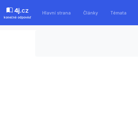
4j
.cz
Hlavní strana
Články
Témata
konečně odpověď