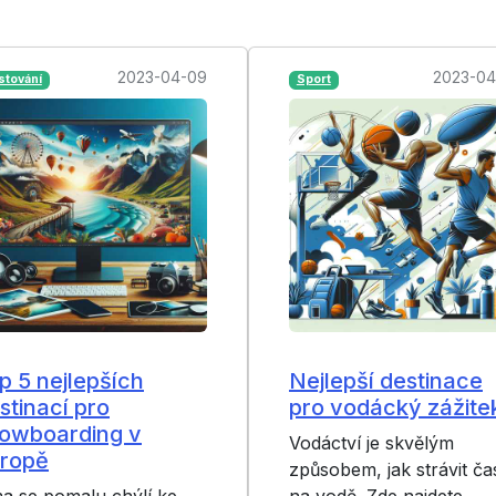
2023-04-09
2023-04
stování
Sport
p 5 nejlepších
Nejlepší destinace
stinací pro
pro vodácký zážite
owboarding v
Vodáctví je skvělým
ropě
způsobem, jak strávit ča
a se pomalu chýlí ke
na vodě. Zde najdete