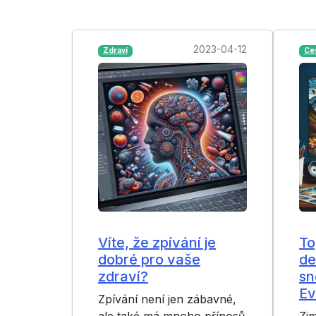
2023-04-12
Zdraví
Ce
Víte, že zpívání je
To
dobré pro vaše
de
zdraví?
sn
Ev
Zpívání není jen zábavné,
ale také má mnoho přínosů
Zim