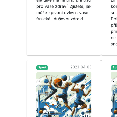
pro vaše zdraví. Zjistěte, jak
kon
může zpívání ovlivnit vaše
sn
fyzické i duševní zdraví.
Pok
pří
př
nej
sn
2023-04-03
Sport
Sp