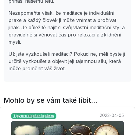
přináší našemu tělu.
Nezapomeňte však, že meditace je individuální
praxe a každý člověk ji může vnímat a prožívat
jinak. Je důležité najít si svůj vlastní meditační styl a
pravidelně si věnovat čas pro relaxaci a zklidnění
mysli.
Už jste vyzkoušeli meditaci? Pokud ne, měli byste ji
určitě vyzkoušet a objevit její tajemnou sílu, která
může proměnit váš život.
Mohlo by se vám také líbit...
2023-04-05
Tipy pro zlepšení spánku