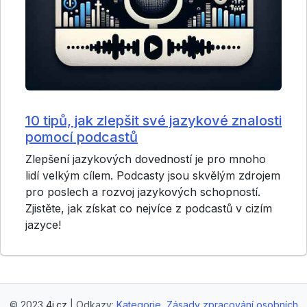
10 tipů, jak zlepšit své jazykové znalosti
pomocí podcastů
Zlepšení jazykových dovedností je pro mnoho
lidí velkým cílem. Podcasty jsou skvělým zdrojem
pro poslech a rozvoj jazykových schopností.
Zjistěte, jak získat co nejvíce z podcastů v cizím
jazyce!
© 2023
4j.cz
| Odkazy:
Kategorie
,
Zásady zpracování osobních