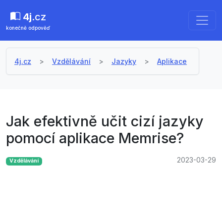
4j
.cz
konečně odpověď
4j.cz
Vzdělávání
Jazyky
Aplikace
Jak efektivně učit cizí jazyky
pomocí aplikace Memrise?
2023-03-29
Vzdělávání