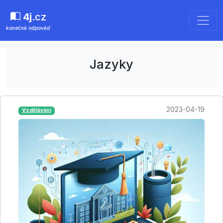
4j
.cz
konečně odpověď
Jazyky
2023-04-19
Vzdělávání