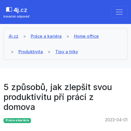
4j
.cz
konečně odpověď
4j.cz
Práce a kariéra
Home office
Produktivita
Tipy a triky
5 způsobů, jak zlepšit svou
produktivitu při práci z
domova
2023-04-01
Práce a kariéra