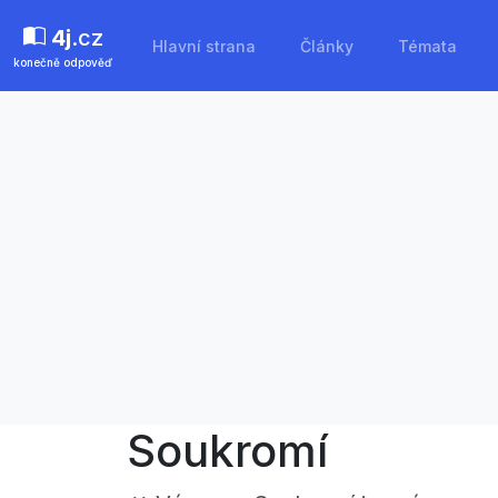
4j
.cz
Hlavní strana
Články
Témata
konečně odpověď
Soukromí