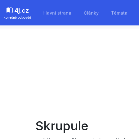
4j
.cz
Hlavní strana
Články
Témata
konečně odpověď
Skrupule