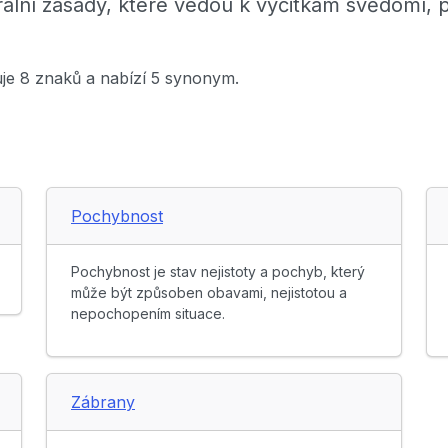
rální zásady, které vedou k výčitkám svědomí,
uje 8 znaků a nabízí 5 synonym.
Pochybnost
Pochybnost je stav nejistoty a pochyb, který
může být způsoben obavami, nejistotou a
nepochopením situace.
Zábrany