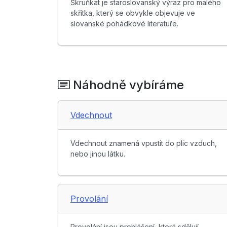
Škruňkat je staroslovanský výraz pro malého
skřítka, který se obvykle objevuje ve
slovanské pohádkové literatuře.
Náhodně vybíráme
Vdechnout
Vdechnout znamená vpustit do plic vzduch,
nebo jinou látku.
Provolání
Provolání jsou prohlášení, která sdělují