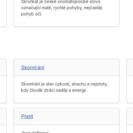
Škruňkat je české onomatopoické slovo
označující malé, rychlé pohyby, nejčastěji
pohyb očí.
Skomírání
Skomírání je stav úzkosti, strachu a nejistoty,
kdy člověk ztrácí naději a energii.
Přetít
(bez definice)