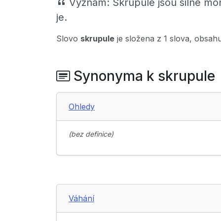
Význam:
Skrupule jsou silné mo
je.
Slovo
skrupule
je složena z 1 slova, obsah
Synonyma k skrupule
Ohledy
(bez definice)
Váhání