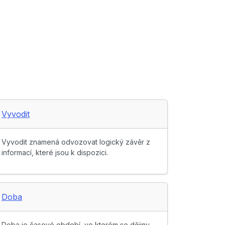
Vyvodit
Vyvodit znamená odvozovat logický závěr z
informací, které jsou k dispozici.
Doba
Doba je časové období, ve kterém se dějiny