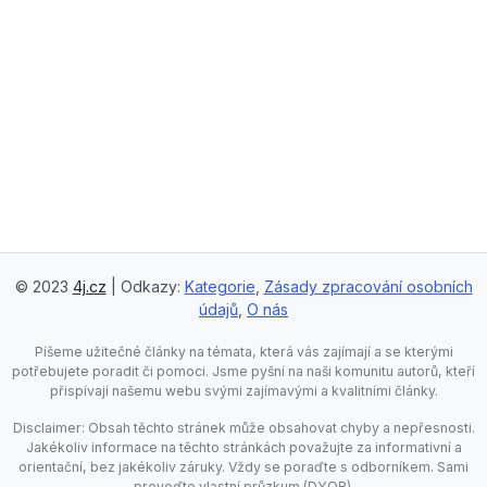
© 2023
4j.cz
| Odkazy:
Kategorie
,
Zásady zpracování osobních
údajů
,
O nás
Píšeme užitečné články na témata, která vás zajímají a se kterými
potřebujete poradit či pomoci. Jsme pyšní na naši komunitu autorů, kteří
přispívají našemu webu svými zajímavými a kvalitními články.
Disclaimer: Obsah těchto stránek může obsahovat chyby a nepřesnosti.
Jakékoliv informace na těchto stránkách považujte za informativní a
orientační, bez jakékoliv záruky. Vždy se poraďte s odborníkem. Sami
proveďte vlastní průzkum (DYOR).