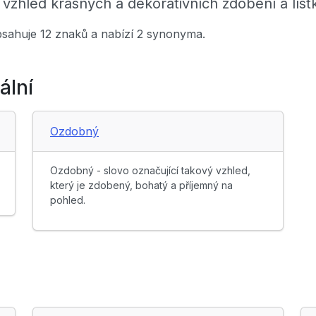
vzhled krásných a dekorativních zdobení a líst
obsahuje 12 znaků a nabízí 2 synonyma.
ální
Ozdobný
Ozdobný - slovo označující takový vzhled,
který je zdobený, bohatý a příjemný na
pohled.