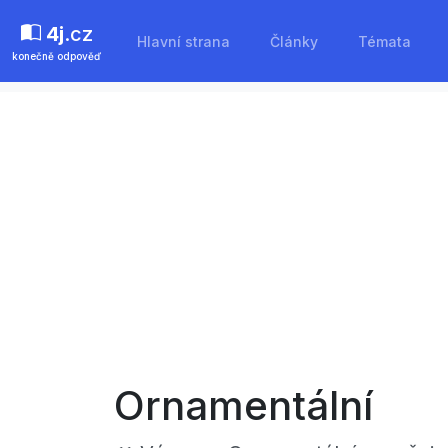
4j
.cz
Hlavní strana
Články
Témata
konečně odpověď
Ornamentální