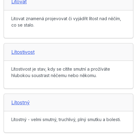
Litovat
Litovat znamená projevovat či vyjádřit lítost nad něčím,
co se stalo.
Lítostivost
Lítostivost je stav, kdy se cítíte smutní a prožíváte
hlubokou soustrast něčemu nebo někomu.
Lítostný
Lítostný - velmi smutný, truchlivý, plný smutku a bolesti.