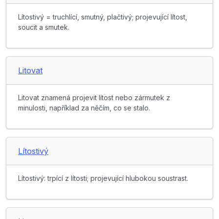
Lítostivý = truchlící, smutný, plačtivý; projevující lítost,
soucit a smutek.
Litovat
Litovat znamená projevit lítost nebo zármutek z
minulosti, například za něčím, co se stalo.
Lítostivý
Lítostivý: trpící z lítosti; projevující hlubokou soustrast.