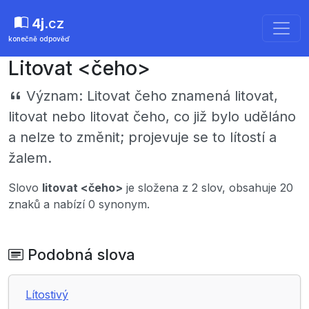
4j
.cz
konečně odpověď
Litovat <čeho>
Význam:
Litovat čeho znamená litovat,
litovat nebo litovat čeho, co již bylo uděláno
a nelze to změnit; projevuje se to lítostí a
žalem.
Slovo
litovat <čeho>
je složena z 2 slov, obsahuje 20
znaků a nabízí 0 synonym.
Podobná slova
Lítostivý