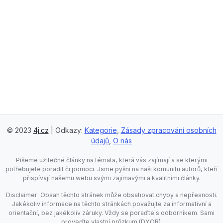
© 2023
4j.cz
| Odkazy:
Kategorie
,
Zásady zpracování osobních
údajů
,
O nás
Píšeme užitečné články na témata, která vás zajímají a se kterými
potřebujete poradit či pomoci. Jsme pyšní na naši komunitu autorů, kteří
přispívají našemu webu svými zajímavými a kvalitními články.
Disclaimer: Obsah těchto stránek může obsahovat chyby a nepřesnosti.
Jakékoliv informace na těchto stránkách považujte za informativní a
orientační, bez jakékoliv záruky. Vždy se poraďte s odborníkem. Sami
proveďte vlastní průzkum (DYOR).