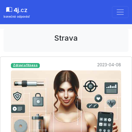
4j
.cz
konečně odpověď
Strava
2023-04-08
Zdraví a fitness