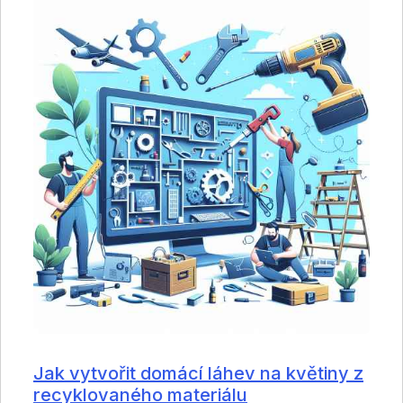
Jak vytvořit domácí láhev na květiny z
recyklovaného materiálu