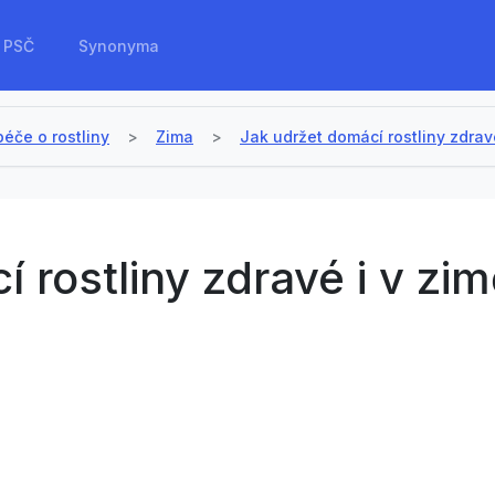
PSČ
Synonyma
péče o rostliny
Zima
Jak udržet domácí rostliny zdravé
 rostliny zdravé i v zi