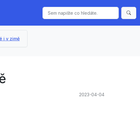
 i v zimě
mě
2023-04-04