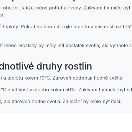
ém období, takže méně potřebují vody. Zalévání by mělo být pr
a.
ízké teploty. Pokud možno udržujte teplotu v místnosti nad 
vítí méně. Rostliny by měly mít dostatek světla, ale vyhnět
dnotlivé druhy rostlin
í a teplotu kolem 10°C. Zároveň potřebují hodně světla.
21°C a vlhkost vzduchu kolem 50%. Zalévání by mělo být řidš
C, ale zároveň hodně světla. Zalévání by mělo být řidší.