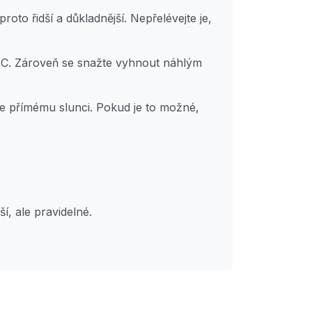
oto řidší a důkladnější. Nepřelévejte je,
15°C. Zároveň se snažte vyhnout náhlým
e se přímému slunci. Pokud je to možné,
í, ale pravidelné.