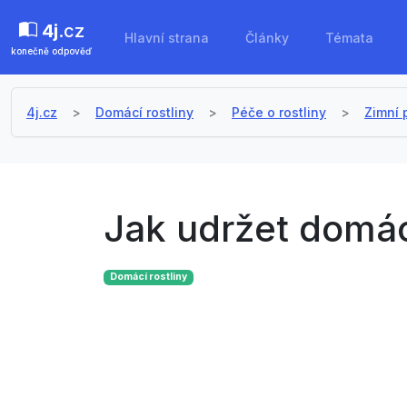
4j
.cz
Hlavní strana
Články
Témata
konečně odpověď
4j.cz
Domácí rostliny
Péče o rostliny
Zimní 
Jak udržet domácí
Domácí rostliny