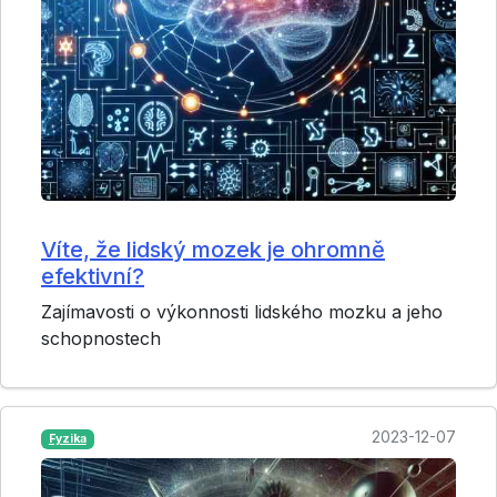
Víte, že lidský mozek je ohromně
efektivní?
Zajímavosti o výkonnosti lidského mozku a jeho
schopnostech
2023-12-07
Fyzika