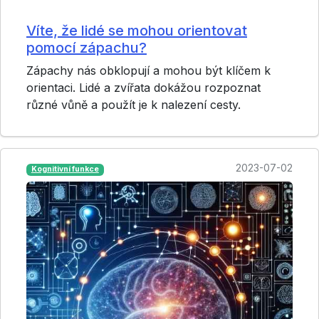
Víte, že lidé se mohou orientovat
pomocí zápachu?
Zápachy nás obklopují a mohou být klíčem k
orientaci. Lidé a zvířata dokážou rozpoznat
různé vůně a použít je k nalezení cesty.
2023-07-02
Kognitivní funkce