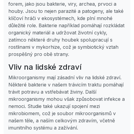
forem, jako jsou bakterie, viry, archea, prvoci a
houby. Jsou to nejen parazité a patogeny, ale také
klíčoví hráči v ekosystémech, kde plní mnohé
důležité role. Bakterie například pomáhají rozkládat
organický materiál a udržovat životní cykly,
zatímco některé druhy houbek spolupracují s
rostlinami v mykorhize, což je symbiotický vztah
prospěšný pro obě strany.
Vliv na lidské zdraví
Mikroorganismy mají zásadní vliv na lidské zdraví.
Některé bakterie v našem trávicím traktu pomáhají
trávit potravu a vstřebávat živiny. Další
mikroorganismy mohou však způsobovat infekce a
nemoci. Studie také ukazují spojení mezi
mikrobiomem, což je soubor mikroorganismů v
našem těle, a naším celkovým zdravím, včetně
imunitního systému a zažívání.