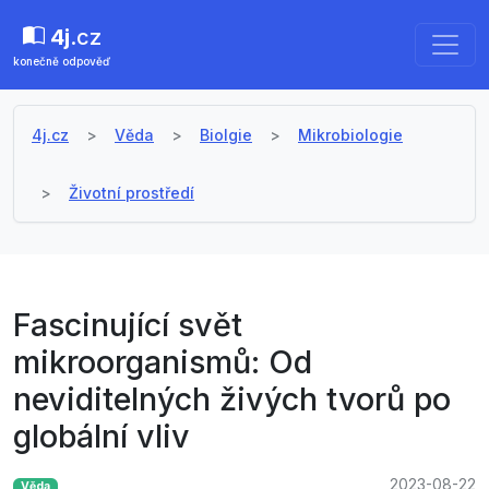
4j
.cz
konečně odpověď
4j.cz
Věda
Biolgie
Mikrobiologie
Životní prostředí
Fascinující svět
mikroorganismů: Od
neviditelných živých tvorů po
globální vliv
2023-08-22
Věda