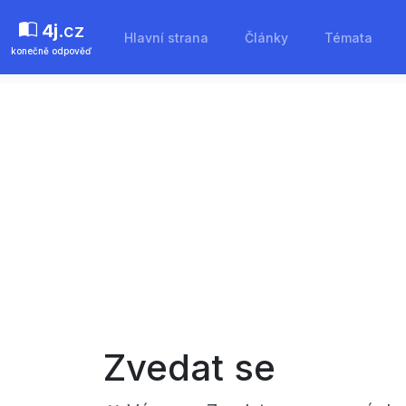
4j
.cz
Hlavní strana
Články
Témata
konečně odpověď
Zvedat se