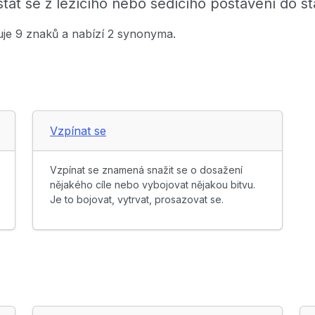
at se z ležícího nebo sedícího postavení do st
uje 9 znaků a nabízí 2 synonyma.
Vzpínat se
Vzpínat se znamená snažit se o dosažení
nějakého cíle nebo vybojovat nějakou bitvu.
Je to bojovat, vytrvat, prosazovat se.