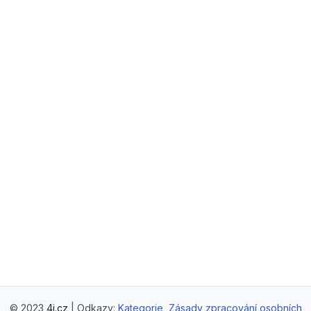
© 2023
4j.cz
| Odkazy:
Kategorie
,
Zásady zpracování osobních