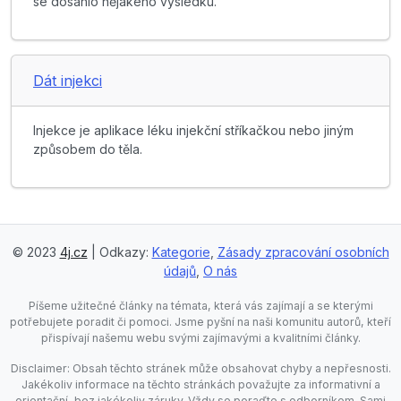
se dosáhlo nějakého výsledku.
Dát injekci
Injekce je aplikace léku injekční stříkačkou nebo jiným
způsobem do těla.
© 2023
4j.cz
| Odkazy:
Kategorie
,
Zásady zpracování osobních
údajů
,
O nás
Píšeme užitečné články na témata, která vás zajímají a se kterými
potřebujete poradit či pomoci. Jsme pyšní na naši komunitu autorů, kteří
přispívají našemu webu svými zajímavými a kvalitními články.
Disclaimer: Obsah těchto stránek může obsahovat chyby a nepřesnosti.
Jakékoliv informace na těchto stránkách považujte za informativní a
orientační, bez jakékoliv záruky. Vždy se poraďte s odborníkem. Sami