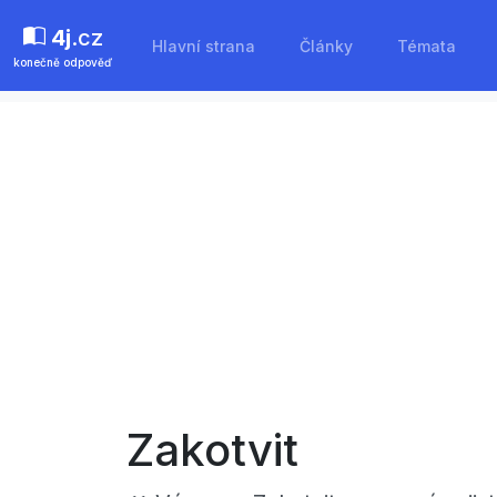
4j
.cz
Hlavní strana
Články
Témata
konečně odpověď
Zakotvit