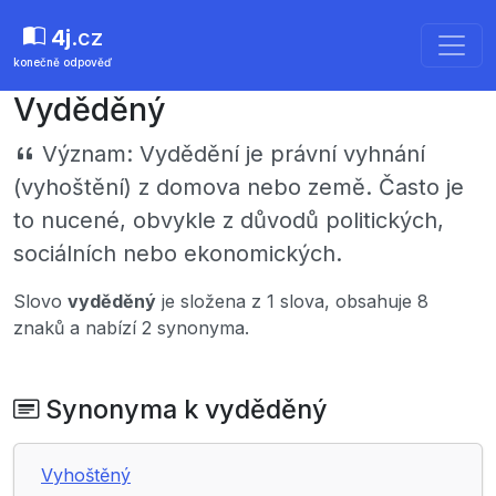
4j
.cz
konečně odpověď
Vyděděný
Význam:
Vydědění je právní vyhnání
(vyhoštění) z domova nebo země. Často je
to nucené, obvykle z důvodů politických,
sociálních nebo ekonomických.
Slovo
vyděděný
je složena z 1 slova, obsahuje 8
znaků a nabízí 2 synonyma.
Synonyma k vyděděný
Vyhoštěný