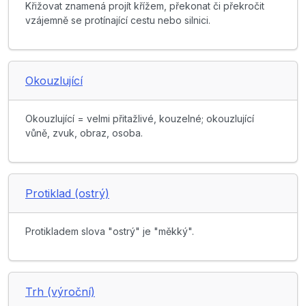
Křižovat znamená projít křížem, překonat či překročit
vzájemně se protínající cestu nebo silnici.
Okouzlující
Okouzlující = velmi přitažlivé, kouzelné; okouzlující
vůně, zvuk, obraz, osoba.
Protiklad (ostrý)
Protikladem slova "ostrý" je "měkký".
Trh (výroční)