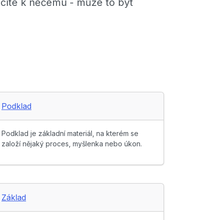
acíte k něčemu - může to být
Podklad
Podklad je základní materiál, na kterém se
založí nějaký proces, myšlenka nebo úkon.
Základ