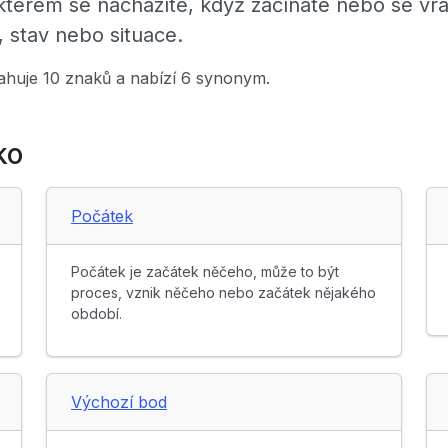
kterém se nacházíte, když začínáte nebo se vr
 stav nebo situace.
sahuje 10 znaků a nabízí 6 synonym.
ko
Počátek
Počátek je začátek něčeho, může to být
proces, vznik něčeho nebo začátek nějakého
období.
Výchozí bod