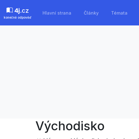
4j
.cz
Hlavní strana
Články
Témata
konečně odpověď
Východisko