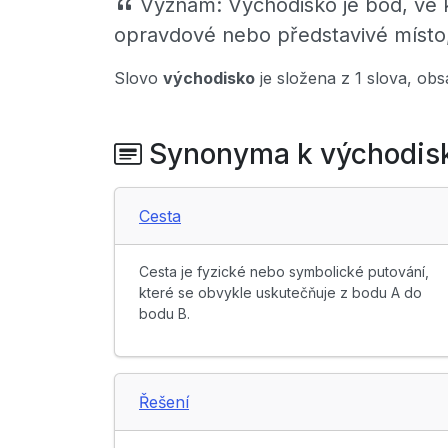
Význam:
Východisko je bod, ve 
opravdové nebo představivé místo,
Slovo
východisko
je složena z 1 slova, ob
Synonyma k východis
Cesta
Cesta je fyzické nebo symbolické putování,
které se obvykle uskutečňuje z bodu A do
bodu B.
Řešení