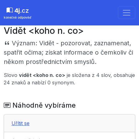
4j
.cz
konečně odpověď
Vidět <koho n. co>
Význam:
Vidět - pozorovat, zaznamenat,
spatřit očima; získat informace o čemkoliv či
někom prostřednictvím smyslů.
Slovo
vidět <koho n. co>
je složena z 4 slov, obsahuje
24 znaků a nabízí 0 synonym.
Náhodně vybíráme
Uřítit se