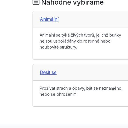
Náhodně vybíráme
Animální
Animální se týká živých tvorů, jejichž buňky
nejsou uspořádány do rostlinné nebo
houbovité struktury.
Děsit se
Prožívat strach a obavy, bát se neznámého,
nebo se ohrožením.