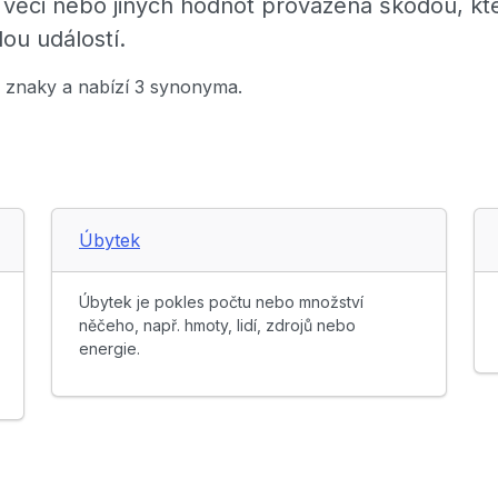
, věci nebo jiných hodnot provázená škodou, k
u událostí.
4 znaky a nabízí 3 synonyma.
Úbytek
Úbytek je pokles počtu nebo množství
něčeho, např. hmoty, lidí, zdrojů nebo
energie.