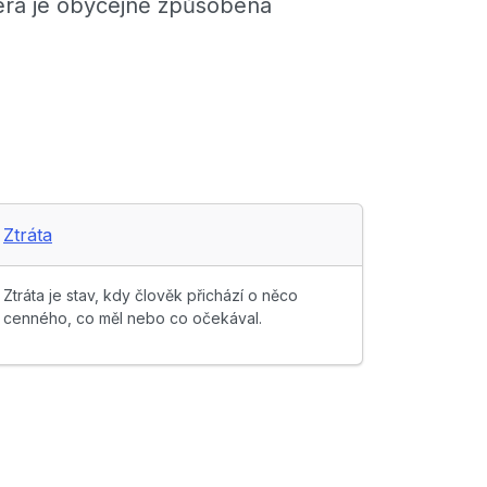
terá je obyčejně způsobena
Ztráta
Ztráta je stav, kdy člověk přichází o něco
cenného, co měl nebo co očekával.