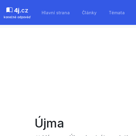
4j
.cz
Hlavní strana
Články
Témata
konečně odpověď
Újma