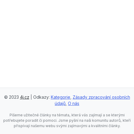
© 2023
4j.cz
| Odkazy:
Kategorie
,
Zásady zpracování osobních
údajů
,
O nás
Píšeme užitečné články na témata, která vás zajímají a se kterými
potřebujete poradit či pomoci. Jsme pyšní na naši komunitu autorů, kteří
přispívají našemu webu svými zajímavými a kvalitními články.