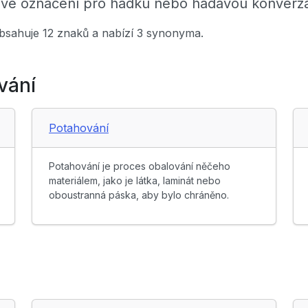
ové označení pro hádku nebo hádavou konverza
obsahuje 12 znaků a nabízí 3 synonyma.
vání
Potahování
Potahování je proces obalování něčeho
materiálem, jako je látka, laminát nebo
oboustranná páska, aby bylo chráněno.