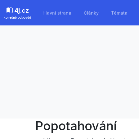
4j
.cz
Hlavní strana
Články
Témata
konečně odpověď
Popotahování