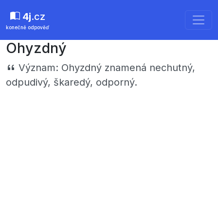
4j
.cz
konečně odpověď
Ohyzdný
Význam:
Ohyzdný znamená nechutný,
odpudivý, škaredý, odporný.