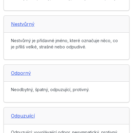
Nestvůrný
Nestvůrný je přídavné jméno, které označuje něco, co
je příliš velké, strašné nebo odpudivé.
Odporný
Neodbytný, špatný, odpuzující, protivný.
Odpuzující
Odpuzující: vyvolávající odpor, nesympatický, protivný,