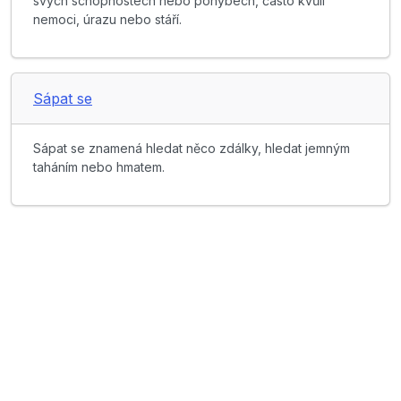
svých schopnostech nebo pohybech, často kvůli
nemoci, úrazu nebo stáří.
Sápat se
Sápat se znamená hledat něco zdálky, hledat jemným
taháním nebo hmatem.