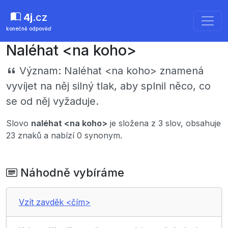
4j
.cz
konečně odpověď
Naléhat <na koho>
Význam:
Naléhat <na koho> znamená
vyvíjet na něj silný tlak, aby splnil něco, co
se od něj vyžaduje.
Slovo
naléhat <na koho>
je složena z 3 slov, obsahuje
23 znaků a nabízí 0 synonym.
Náhodně vybíráme
Vzít zavděk <čím>