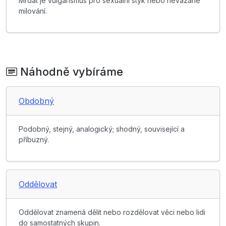
Mrdat je vulgarismus pro sexuální styk nebo nevázané
milování.
Náhodně vybíráme
Obdobný
Podobný, stejný, analogický; shodný, související a
příbuzný.
Oddělovat
Oddělovat znamená dělit nebo rozdělovat věci nebo lidi
do samostatných skupin.