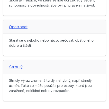
Škola je instituce, ve které se lidé učí základy vědění,
schopnosti a dovednosti, aby byli připraveni na život.
Opatrovat
Starat se o někoho nebo něco, pečovat, dbát o jeho
dobro a štěstí.
Strnulý
Strnulý výraz znamená tvrdý, nehybný, např. strnulý
úsměv. Také se může použít i pro osoby, které jsou
zaražené, neklidné nebo v rozpacích.