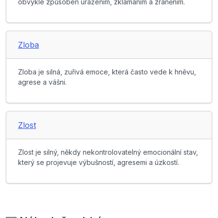
obvykle způsoben uražením, zklamáním a zraněním.
Zloba
Zloba je silná, zuřivá emoce, která často vede k hněvu,
agrese a vášni.
Zlost
Zlost je silný, někdy nekontrolovatelný emocionální stav,
který se projevuje výbušností, agresemi a úzkostí.