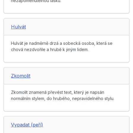
nezapomenutelnou lásku.
Hulvát
Hulvát je nadměrně drzá a sobecká osoba, která se
chová nezdvořile a hrubě k jiným lidem.
Zkomolit
Zkomolit znamená převést text, který je napsán
normálním stylem, do hrubého, nepravidelného stylu.
Vypadat (peří)