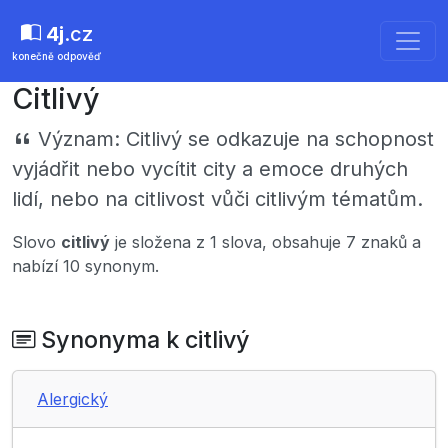
4j
.cz
konečně odpověď
Citlivý
Význam:
Citlivý se odkazuje na schopnost
vyjádřit nebo vycítit city a emoce druhých
lidí, nebo na citlivost vůči citlivým tématům.
Slovo
citlivý
je složena z 1 slova, obsahuje 7 znaků a
nabízí 10 synonym.
Synonyma k citlivý
Alergický