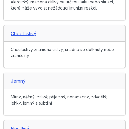
Alergický znamená citlivý na určitou látku nebo situaci,
která může vyvolat nežádoucí imunitní reakci.
Choulostivý
Choulostivý znamená citlivý, snadno se dotknutý nebo
zranitelný.
Jemný
Mírný, něžný, citlivý; příjemný, nenápadný, zdvořilý;
lehký, jemný a subtilní.
Necitlivý