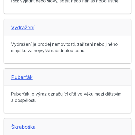
Říci: vyjádřit něco slovy, sdělit něco nahlas nebo ústně.
Vydražení
Vydražení je prodej nemovitosti, zařízení nebo jiného
majetku za nejvyšší nabídnutou cenu.
Puberťák
Puberťák je výraz označující dítě ve věku mezi dětstvím
a dospělostí.
Škraboška