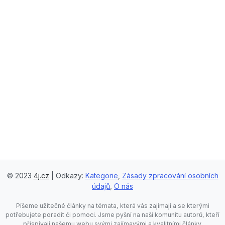
© 2023
4j.cz
| Odkazy:
Kategorie
,
Zásady zpracování osobních
údajů
,
O nás
Píšeme užitečné články na témata, která vás zajímají a se kterými
potřebujete poradit či pomoci. Jsme pyšní na naši komunitu autorů, kteří
přispívají našemu webu svými zajímavými a kvalitními články.