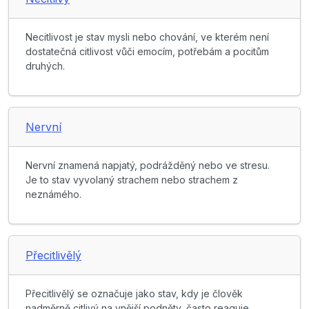
Necitlivost je stav mysli nebo chování, ve kterém není
dostatečná citlivost vůči emocím, potřebám a pocitům
druhých.
Nervní
Nervní znamená napjatý, podrážděný nebo ve stresu.
Je to stav vyvolaný strachem nebo strachem z
neznámého.
Přecitlivělý
Přecitlivělý se označuje jako stav, kdy je člověk
nadměrně citlivý na vnější podněty, často reaguje