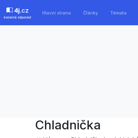
4j
.cz
Hlavní strana
Články
Témata
konečně odpověď
Chladnička