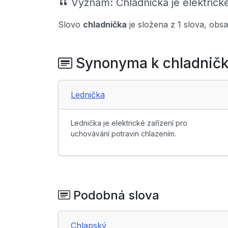
Význam:
Chladnička je elektrick
Slovo
chladnička
je složena z 1 slova, obs
Synonyma k chladnič
Lednička
Lednička je elektrické zařízení pro
uchovávání potravin chlazením.
Podobná slova
Chlapský