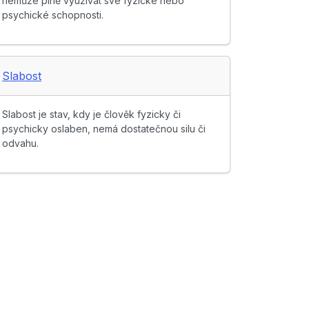
nemůže plně využívat své fyzické nebo
psychické schopnosti.
Slabost
Slabost je stav, kdy je člověk fyzicky či
psychicky oslaben, nemá dostatečnou silu či
odvahu.