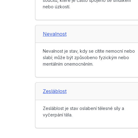
soucitu, které je často spojeno se smutkem
nebo úzkostí.
Nevalnost
Nevalnost je stav, kdy se cítíte nemocní nebo
slabí; může být způsobeno fyzickým nebo
mentálním onemocněním.
Zesláblost
Zesláblost je stav oslabení tělesné síly a
vyčerpání těla.