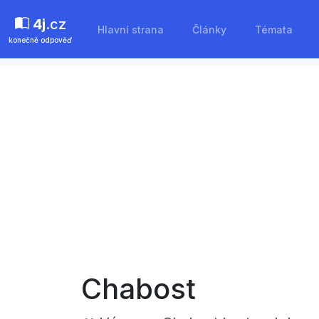
4j
.cz
Hlavní strana
Články
Témata
konečně odpověď
Chabost