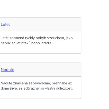
Letět
Letět znamená rychlý pohyb vzduchem, jako
například let ptáků nebo letadla.
Nadutě
Nadutě znamená sebevědomě, přehnaně až
domýšlivě, se zdůrazněním vlastní důležitosti.