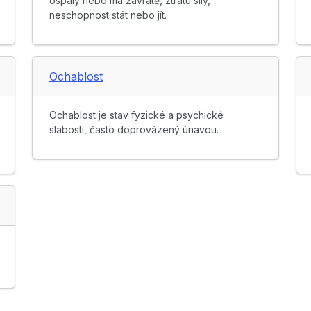
ospalý nebo má závratě, ztrátu síly,
neschopnost stát nebo jít.
Ochablost
Ochablost je stav fyzické a psychické
slabosti, často doprovázený únavou.