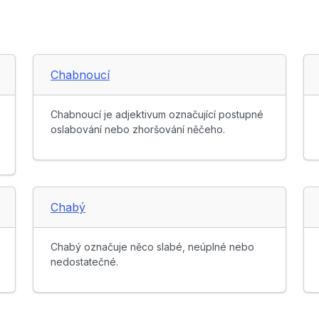
Chabnoucí
Chabnoucí je adjektivum označující postupné
oslabování nebo zhoršování něčeho.
Chabý
Chabý označuje něco slabé, neúplné nebo
nedostatečné.