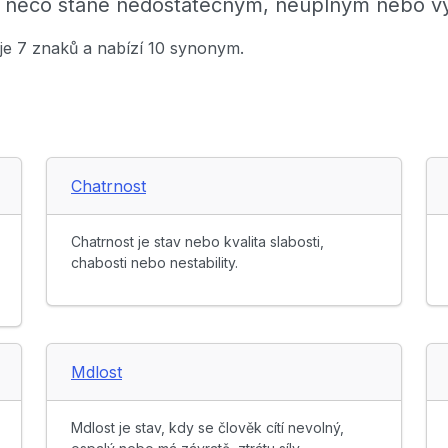
se něco stane nedostatečným, neúplným nebo 
uje 7 znaků a nabízí 10 synonym.
Chatrnost
Chatrnost je stav nebo kvalita slabosti,
chabosti nebo nestability.
Mdlost
Mdlost je stav, kdy se člověk cítí nevolný,