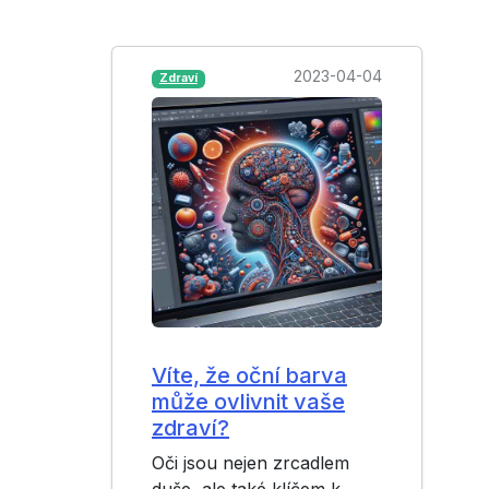
2023-04-04
Zdraví
Víte, že oční barva
může ovlivnit vaše
zdraví?
Oči jsou nejen zrcadlem
duše, ale také klíčem k