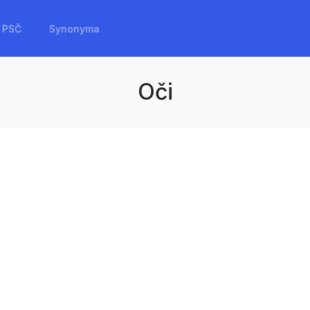
PSČ
Synonyma
Oči