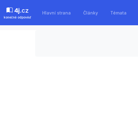
4j
.cz
Hlavní strana
Články
Témata
konečně odpověď