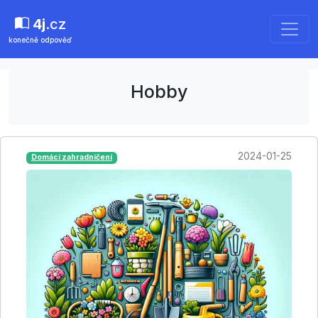
4j
.cz
konečně odpověď
Hobby
2024-01-25
Domácí zahradničení