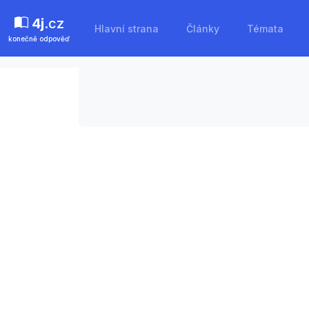
4j
.cz
Hlavní strana
Články
Témata
konečně odpověď