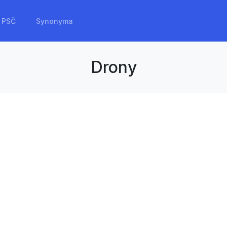
PSČ
Synonyma
Drony